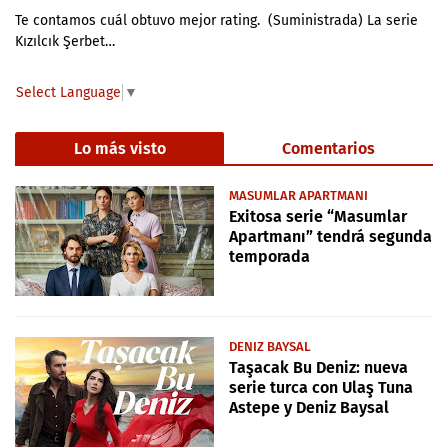
Te contamos cuál obtuvo mejor rating. (Suministrada) La serie
Kızılcık Şerbet…
Select Language
▼
Lo más visto
Comentarios
MASUMLAR APARTMANI
Exitosa serie “Masumlar
Apartmanı” tendrá segunda
temporada
DENIZ BAYSAL
Taşacak Bu Deniz: nueva
serie turca con Ulaş Tuna
Astepe y Deniz Baysal