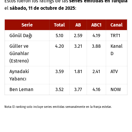
Estos fueron los ratings de las
series emitidas en Turquía
el
sábado, 11 de octubre de 2025
:
Serie
Total
AB
ABC1
Canal
Gönül Dağı
5.10
2.59
4.19
TRT1
Güller ve
4.20
3.21
3.88
Kanal
Günahlar
D
(Estreno)
Aynadaki
3.59
1.81
2.41
ATV
Yabancı
Ben Leman
3.52
3.77
4.16
NOW
Nota: El ranking solo incluye series emitidas semanalmente en la franja estelar.