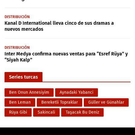
DISTRIBUCIÓN
Kanal D International lleva cinco de sus dramas a
nuevos mercados
DISTRIBUCIÓN
Inter Medya confirma nuevas ventas para “Esref Rüya” y
“Siyah Kalp”
Series turcas
Ben Onun Annesiyim
Aynadaki Yabanci
Ben Leman
Bereketli Topraklar
Güller ve Günahlar
Rüya Gibi
Sakincali
Taşacak Bu Deniz