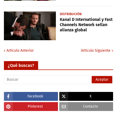
DISTRIBUCIÓN
Kanal D International y Fast
Channels Network sellan
alianza global
Artículo Anterior
Artículo Siguiente
¿Qué buscas?
Facebook
X
Pinterest
Contacto