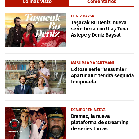
Lo más visto
Comentarios
DENIZ BAYSAL
Taşacak Bu Deniz: nueva
serie turca con Ulaş Tuna
Astepe y Deniz Baysal
MASUMLAR APARTMANI
Exitosa serie “Masumlar
Apartmanı” tendrá segunda
temporada
DEMIRÖREN MEDYA
Dramax, la nueva
plataforma de streaming
de series turcas