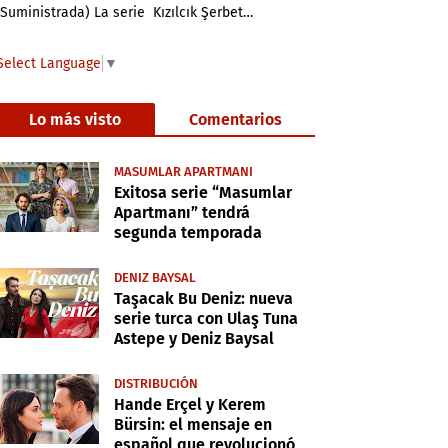
(Suministrada) La serie Kızılcık Şerbet…
Select Language
▼
Lo más visto
Comentarios
MASUMLAR APARTMANI
Exitosa serie “Masumlar
Apartmanı” tendrá
segunda temporada
DENIZ BAYSAL
Taşacak Bu Deniz: nueva
serie turca con Ulaş Tuna
Astepe y Deniz Baysal
DISTRIBUCIÓN
Hande Erçel y Kerem
Bürsin: el mensaje en
español que revolucionó