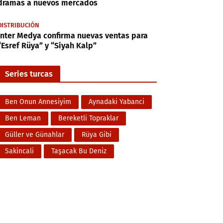
dramas a nuevos mercados
DISTRIBUCIÓN
Inter Medya confirma nuevas ventas para
“Esref Rüya” y “Siyah Kalp”
Series turcas
Ben Onun Annesiyim
Aynadaki Yabanci
Ben Leman
Bereketli Topraklar
Güller ve Günahlar
Rüya Gibi
Sakincali
Taşacak Bu Deniz