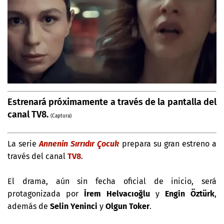
Estrenará próximamente a través de la pantalla del
canal TV8.
(Captura)
La serie
Annenin Sırrıdır Çocuk
prepara su gran estreno a
través del canal
TV8
.
El drama, aún sin fecha oficial de inicio, será
protagonizada por
İrem Helvacıoğlu
y
Engin Öztürk
,
además de
Selin Yeninci
y
Olgun Toker
.