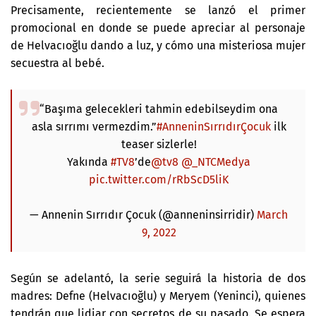
Precisamente, recientemente se lanzó el primer
promocional en donde se puede apreciar al personaje
de Helvacıoğlu dando a luz, y cómo una misteriosa mujer
secuestra al bebé.
“Başıma gelecekleri tahmin edebilseydim ona
asla sırrımı vermezdim.”
#AnneninSırrıdırÇocuk
ilk
teaser sizlerle!
Yakında
#TV8
’de
@tv8
@_NTCMedya
pic.twitter.com/rRbScD5liK
— Annenin Sırrıdır Çocuk (@anneninsirridir)
March
9, 2022
Según se adelantó, la serie seguirá la historia de dos
madres: Defne (Helvacıoğlu) y Meryem (Yeninci), quienes
tendrán que lidiar con secretos de su pasado. Se espera