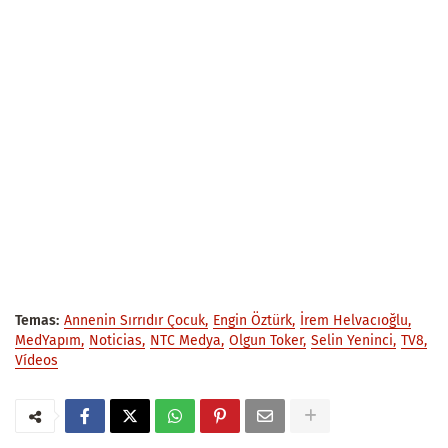
Temas:
Annenin Sırrıdır Çocuk
Engin Öztürk
İrem Helvacıoğlu
MedYapım
Noticias
NTC Medya
Olgun Toker
Selin Yeninci
TV8
Vídeos