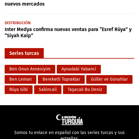
nuevos mercados
DISTRIBUCIÓN
Inter Medya confirma nuevas ventas para “Esref Rüya” y
“Siyah Kalp”
Series turcas
Ben Onun Annesiyim
Aynadaki Yabanci
Ben Leman
Bereketli Topraklar
Güller ve Günahlar
Rüya Gibi
Sakincali
Taşacak Bu Deniz
Somos tu enlace en español con las series turcas y sus
estrellas.