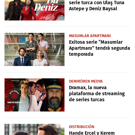
serie turca con Ulaş Tuna
Astepe y Deniz Baysal
MASUMLAR APARTMANI
Exitosa serie “Masumlar
Apartmanı” tendrá segunda
temporada
DEMIRÖREN MEDYA
Dramax, la nueva
plataforma de streaming
de series turcas
DISTRIBUCIÓN
Hande Erçel y Kerem