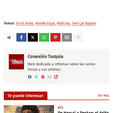
Temas:
En el lente
Hande Erçel
Noticias
Sen Çal Kapımı
Conexión Turquía
Web dedicada a informar sobre las series
turcas y sus artistas.
Te puede interesar:
Ver Más
ATV
De Hercai a Destan: el éxito