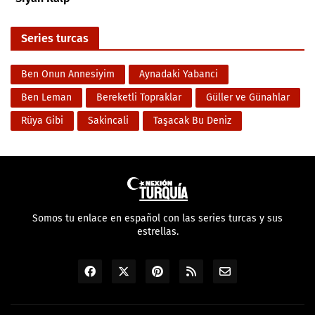
Series turcas
Ben Onun Annesiyim
Aynadaki Yabanci
Ben Leman
Bereketli Topraklar
Güller ve Günahlar
Rüya Gibi
Sakincali
Taşacak Bu Deniz
Somos tu enlace en español con las series turcas y sus
estrellas.