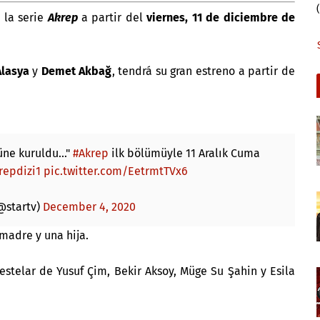
 la serie
Akrep
a partir del
viernes, 11 de diciembre de
Alasya
y
Demet Akbağ
, tendrá su gran estreno a partir de
ne kuruldu..."
#Akrep
ilk bölümüyle 11 Aralık Cuma
epdizi1
pic.twitter.com/EetrmtTVx6
@startv)
December 4, 2020
 madre y una hija.
estelar de Yusuf Çim, Bekir Aksoy, Müge Su Şahin y Esila