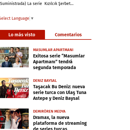
(Suministrada) La serie Kızılcık Şerbet…
Select Language
▼
Lo más visto
Comentarios
MASUMLAR APARTMANI
Exitosa serie “Masumlar
Apartmanı” tendrá
segunda temporada
DENIZ BAYSAL
Taşacak Bu Deniz: nueva
serie turca con Ulaş Tuna
Astepe y Deniz Baysal
DEMIRÖREN MEDYA
Dramax, la nueva
plataforma de streaming
de series turcas