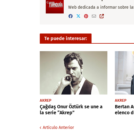
Web dedicada a informar sobre las 
Te puede interesar:
AKREP
AKREP
Çağdaş Onur Öztürk se une a
Bertan As
la serie “Akrep”
elenco d
Artículo Anterior