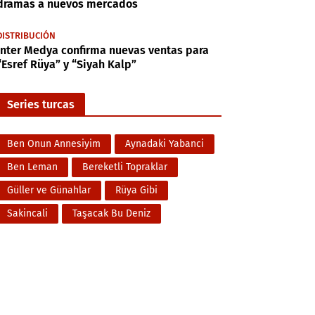
dramas a nuevos mercados
DISTRIBUCIÓN
Inter Medya confirma nuevas ventas para
“Esref Rüya” y “Siyah Kalp”
Series turcas
Ben Onun Annesiyim
Aynadaki Yabanci
Ben Leman
Bereketli Topraklar
Güller ve Günahlar
Rüya Gibi
Sakincali
Taşacak Bu Deniz