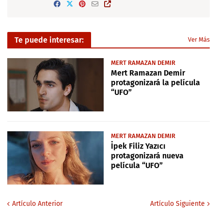
Te puede interesar:
Ver Más
MERT RAMAZAN DEMIR
Mert Ramazan Demir
protagonizará la película
“UFO”
MERT RAMAZAN DEMIR
İpek Filiz Yazıcı
protagonizará nueva
película “UFO”
Artículo Anterior
Artículo Siguiente