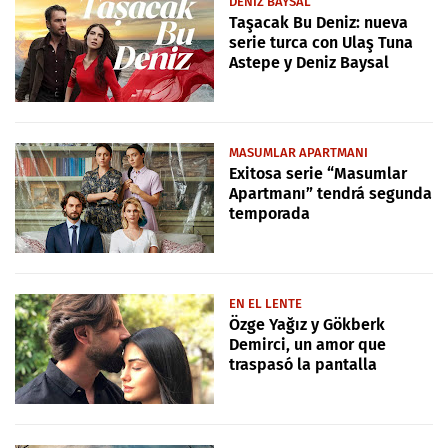
DENIZ BAYSAL
Taşacak Bu Deniz: nueva
serie turca con Ulaş Tuna
Astepe y Deniz Baysal
MASUMLAR APARTMANI
Exitosa serie “Masumlar
Apartmanı” tendrá segunda
temporada
EN EL LENTE
Özge Yağız y Gökberk
Demirci, un amor que
traspasó la pantalla