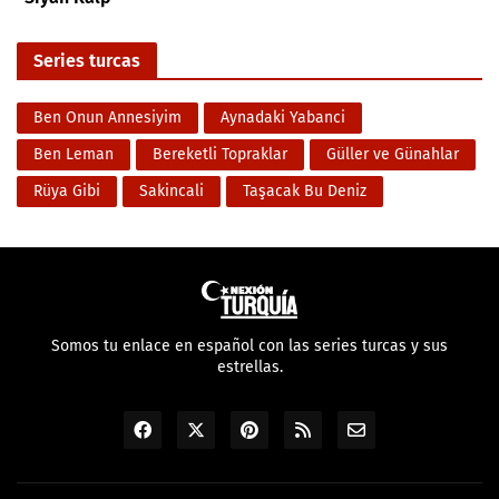
Series turcas
Ben Onun Annesiyim
Aynadaki Yabanci
Ben Leman
Bereketli Topraklar
Güller ve Günahlar
Rüya Gibi
Sakincali
Taşacak Bu Deniz
Somos tu enlace en español con las series turcas y sus
estrellas.