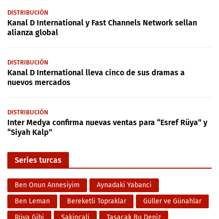
DISTRIBUCIÓN
Kanal D International y Fast Channels Network sellan
alianza global
DISTRIBUCIÓN
Kanal D International lleva cinco de sus dramas a
nuevos mercados
DISTRIBUCIÓN
Inter Medya confirma nuevas ventas para “Esref Rüya” y
“Siyah Kalp”
Series turcas
Ben Onun Annesiyim
Aynadaki Yabanci
Ben Leman
Bereketli Topraklar
Güller ve Günahlar
Rüya Gibi
Sakincali
Taşacak Bu Deniz