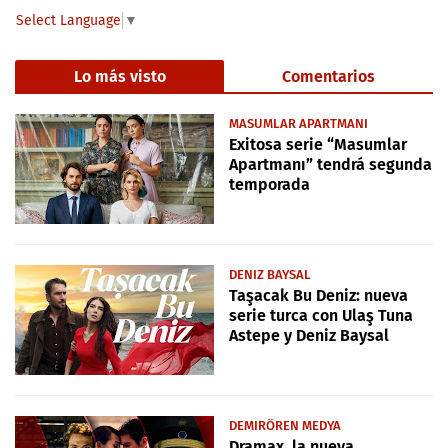
Select Language
▼
Lo más visto
Comentarios
MASUMLAR APARTMANI
Exitosa serie “Masumlar
Apartmanı” tendrá segunda
temporada
DENIZ BAYSAL
Taşacak Bu Deniz: nueva
serie turca con Ulaş Tuna
Astepe y Deniz Baysal
DEMIRÖREN MEDYA
Dramax, la nueva