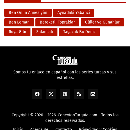
Ben Onun Annesiyim
Aynadaki Yabanci
Ben Leman
Bereketli Topraklar
Güller ve Günahlar
Rüya Gibi
Sakincali
Taşacak Bu Deniz
Somos tu enlace en español con las series turcas y sus
estrellas.
Copyright © 2020 - 2026.
ConexionTurquia.com
- Todos los
derechos reservados.
Inicio
Acerca de
Contacto
Privacidad y Cookies