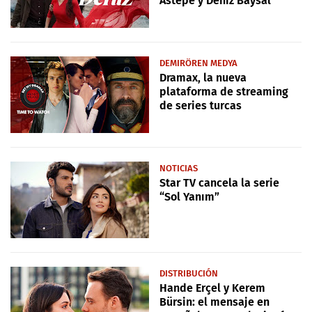
Astepe y Deniz Baysal
DEMIRÖREN MEDYA
Dramax, la nueva
plataforma de streaming
de series turcas
NOTICIAS
Star TV cancela la serie
“Sol Yanım”
DISTRIBUCIÓN
Hande Erçel y Kerem
Bürsin: el mensaje en