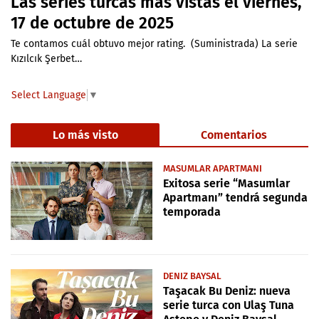
Las series turcas más vistas el viernes,
17 de octubre de 2025
Te contamos cuál obtuvo mejor rating. (Suministrada) La serie
Kızılcık Şerbet…
Select Language
▼
Lo más visto
Comentarios
MASUMLAR APARTMANI
Exitosa serie “Masumlar
Apartmanı” tendrá segunda
temporada
DENIZ BAYSAL
Taşacak Bu Deniz: nueva
serie turca con Ulaş Tuna