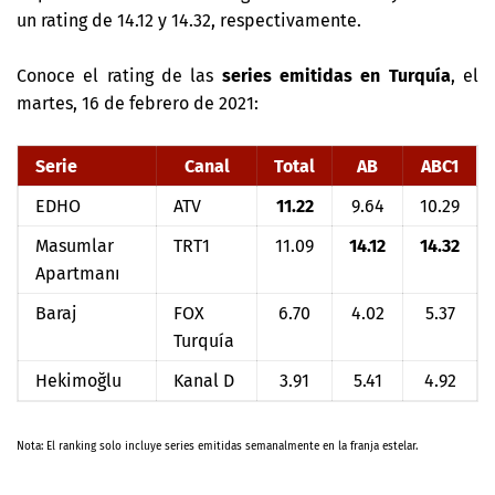
un rating de 14.12 y 14.32, respectivamente.
Conoce el rating de las
series emitidas en Turquía
, el
martes, 16 de febrero de 2021:
Serie
Canal
Total
AB
ABC1
EDHO
ATV
11.22
9.64
10.29
Masumlar
TRT1
11.09
14.12
14.32
Apartmanı
Baraj
FOX
6.70
4.02
5.37
Turquía
Hekimoğlu
Kanal D
3.91
5.41
4.92
Nota: El ranking solo incluye series emitidas semanalmente en la franja estelar.