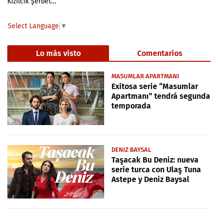
Kızılcık Şerbet…
Select Language
▼
Lo más visto
Comentarios
MASUMLAR APARTMANI
Exitosa serie “Masumlar
Apartmanı” tendrá segunda
temporada
DENIZ BAYSAL
Taşacak Bu Deniz: nueva
serie turca con Ulaş Tuna
Astepe y Deniz Baysal