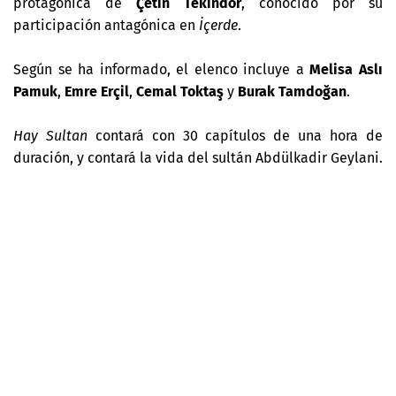
protagónica de
Çetin Tekindor
, conocido por su
participación antagónica en
İçerde
.
Según se ha informado, el elenco incluye a
Melisa Aslı
Pamuk
,
Emre Erçil
,
Cemal Toktaş
y
Burak Tamdoğan
.
Hay Sultan
contará con 30 capítulos de una hora de
duración, y contará la vida del sultán Abdülkadir Geylani.