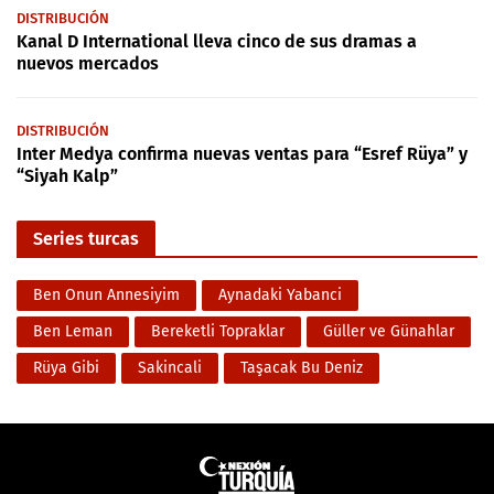
DISTRIBUCIÓN
Kanal D International lleva cinco de sus dramas a
nuevos mercados
DISTRIBUCIÓN
Inter Medya confirma nuevas ventas para “Esref Rüya” y
“Siyah Kalp”
Series turcas
Ben Onun Annesiyim
Aynadaki Yabanci
Ben Leman
Bereketli Topraklar
Güller ve Günahlar
Rüya Gibi
Sakincali
Taşacak Bu Deniz