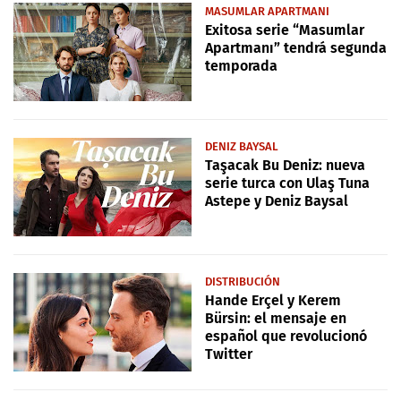
MASUMLAR APARTMANI
Exitosa serie “Masumlar
Apartmanı” tendrá segunda
temporada
DENIZ BAYSAL
Taşacak Bu Deniz: nueva
serie turca con Ulaş Tuna
Astepe y Deniz Baysal
DISTRIBUCIÓN
Hande Erçel y Kerem
Bürsin: el mensaje en
español que revolucionó
Twitter