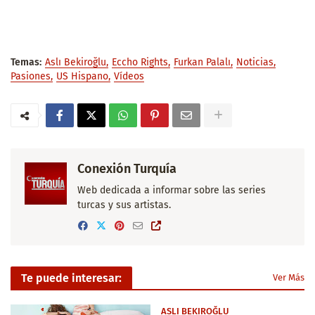
Temas:
Aslı Bekiroğlu
Eccho Rights
Furkan Palalı
Noticias
Pasiones
US Hispano
Vídeos
Conexión Turquía
Web dedicada a informar sobre las series
turcas y sus artistas.
Te puede interesar:
Ver Más
ASLI BEKIROĞLU