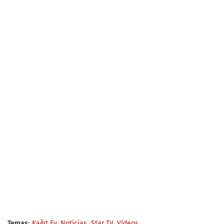
Temas:
Kağıt Ev
Noticias
Star TV
Vídeos