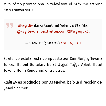
Mira cómo promociona la televisora el próximo estreno
de su nueva serie:
#KağıtEv
ikinci tanıtımı! Yakında Star'da!
@kagitevdizi
pic.twitter.com/2RWgwqbx5l
— STAR TV (@startv)
April 6, 2021
El elenco estelar está compuesto por Can Nergis, Tuvana
Türkay, Bülent Gültekin, Nejat Uygur, Tuğçe Aykut, Bulut
Teker y
Helin Kandemir, entre otros.
Kağıt Ev
es producida por O3 Medya, bajo la dirección de
Şenol Sönmez.