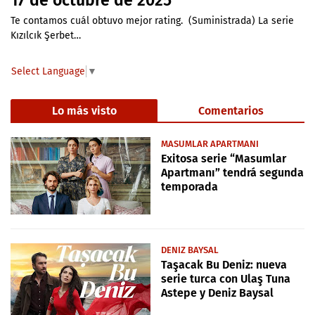
17 de octubre de 2025
Te contamos cuál obtuvo mejor rating. (Suministrada) La serie
Kızılcık Şerbet…
Select Language
▼
Lo más visto
Comentarios
MASUMLAR APARTMANI
Exitosa serie “Masumlar
Apartmanı” tendrá segunda
temporada
DENIZ BAYSAL
Taşacak Bu Deniz: nueva
serie turca con Ulaş Tuna
Astepe y Deniz Baysal