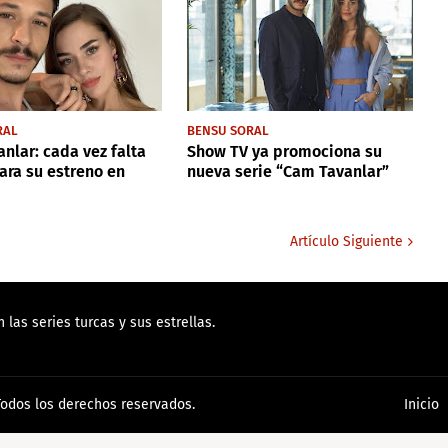
RAL
BENSU SORAL
nlar: cada vez falta
Show TV ya promociona su
ra su estreno en
nueva serie “Cam Tavanlar”
Artículo Siguiente
las series turcas y sus estrellas.
Todos los derechos reservados.
Inicio