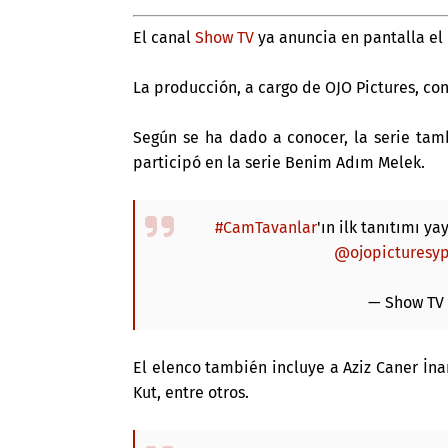
El canal
Show TV
ya anuncia en pantalla el
La producción, a cargo de OJO Pictures, co
Según se ha dado a conocer, la serie tam
participó en la serie
Benim Adım Melek.
#CamTavanlar
'ın ilk tanıtımı ya
@ojopicturesy
— Show TV
El elenco también incluye a Aziz Caner İna
Kut, entre otros.