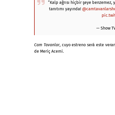
“Kalp ağrısı hiçbir şeye benzemez, 
tanıtımı yayında!
@camtavanlarsh
pic.tw
— Show T
Cam Tavanlar
, cuyo estreno será este vera
de Meriç Acemi.