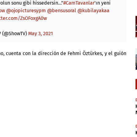
yolun sonu gibi hissedersin…”
#CamTavanlar
'ın yeni
ow
@ojopicturesypm
@bensusoral
@kubilayakaa
itter.com/ZsOFoxgA0w
V (@ShowTV)
May 3, 2021
no, cuenta con la dirección de
Fehmi Öztürkes, y el guión