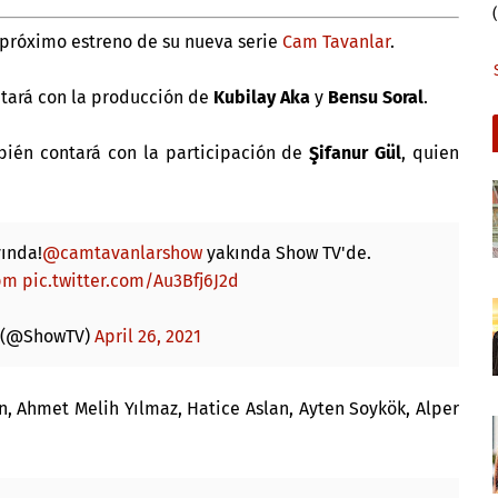
 próximo estreno de su nueva serie
Cam Tavanlar
.
ntará con la producción de
Kubilay Aka
y
Bensu Soral
.
bién contará con la participación de
Şifanur Gül
, quien
yında!
@camtavanlarshow
yakında Show TV'de.
pm
pic.twitter.com/Au3Bfj6J2d
 (@ShowTV)
April 26, 2021
n, Ahmet Melih Yılmaz, Hatice Aslan, Ayten Soykök, Alper