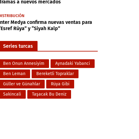
dramas a nuevos mercados
DISTRIBUCIÓN
Inter Medya confirma nuevas ventas para
“Esref Rüya” y “Siyah Kalp”
Series turcas
Ben Onun Annesiyim
Aynadaki Yabanci
Ben Leman
Bereketli Topraklar
Güller ve Günahlar
Rüya Gibi
Sakincali
Taşacak Bu Deniz