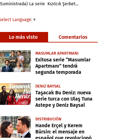
(Suministrada) La serie Kızılcık Şerbet…
Select Language
▼
Lo más visto
Comentarios
MASUMLAR APARTMANI
Exitosa serie “Masumlar
Apartmanı” tendrá
segunda temporada
DENIZ BAYSAL
Taşacak Bu Deniz: nueva
serie turca con Ulaş Tuna
Astepe y Deniz Baysal
DISTRIBUCIÓN
Hande Erçel y Kerem
Bürsin: el mensaje en
español que revolucionó