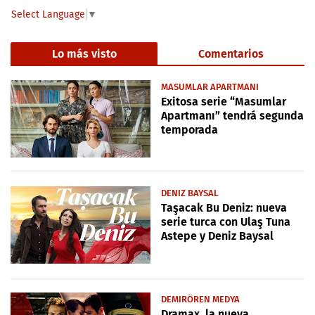
Select Language
▼
Lo más visto
Comentarios
MASUMLAR APARTMANI
Exitosa serie “Masumlar
Apartmanı” tendrá segunda
temporada
DENIZ BAYSAL
Taşacak Bu Deniz: nueva
serie turca con Ulaş Tuna
Astepe y Deniz Baysal
DEMIRÖREN MEDYA
Dramax, la nueva