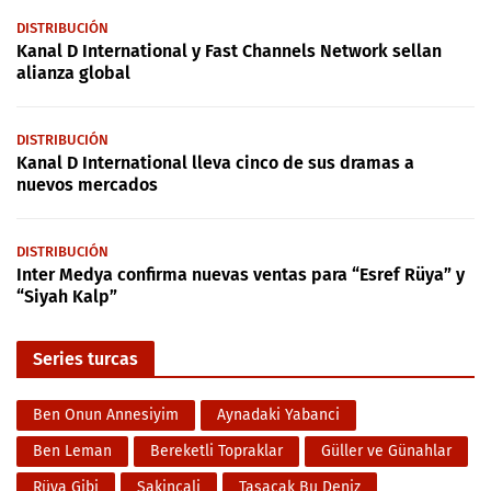
DISTRIBUCIÓN
Kanal D International y Fast Channels Network sellan
alianza global
DISTRIBUCIÓN
Kanal D International lleva cinco de sus dramas a
nuevos mercados
DISTRIBUCIÓN
Inter Medya confirma nuevas ventas para “Esref Rüya” y
“Siyah Kalp”
Series turcas
Ben Onun Annesiyim
Aynadaki Yabanci
Ben Leman
Bereketli Topraklar
Güller ve Günahlar
Rüya Gibi
Sakincali
Taşacak Bu Deniz