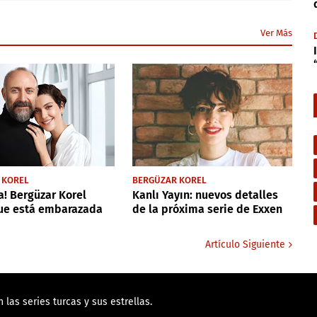
Ver Más
 KOREL
BERGÜZAR KOREL
a! Bergüzar Korel
Kanlı Yayın: nuevos detalles
que está embarazada
de la próxima serie de Exxen
Artículo Siguiente
las series turcas y sus estrellas.