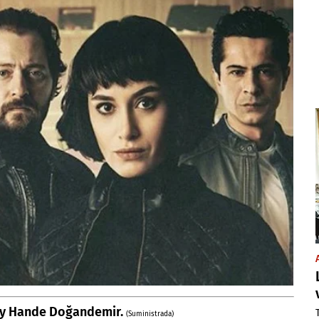
 y
Hande Doğandemir
.
(Suministrada)