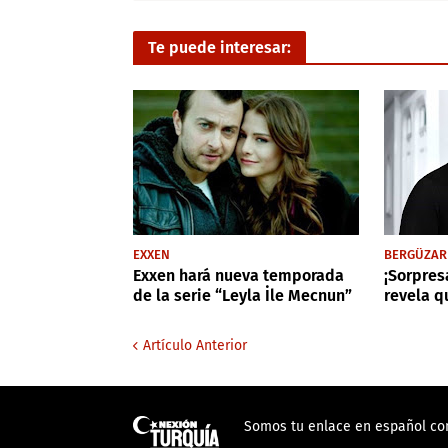
Te puede interesar:
EXXEN
BERGÜZAR
Exxen hará nueva temporada
¡Sorpres
de la serie “Leyla İle Mecnun”
revela 
Artículo Anterior
Somos tu enlace en español con 