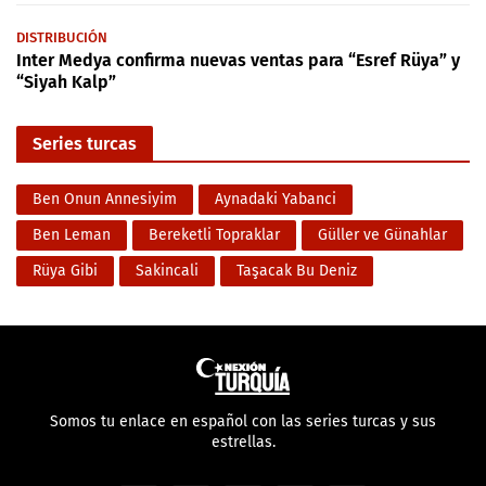
DISTRIBUCIÓN
Inter Medya confirma nuevas ventas para “Esref Rüya” y
“Siyah Kalp”
Series turcas
Ben Onun Annesiyim
Aynadaki Yabanci
Ben Leman
Bereketli Topraklar
Güller ve Günahlar
Rüya Gibi
Sakincali
Taşacak Bu Deniz
Somos tu enlace en español con las series turcas y sus
estrellas.