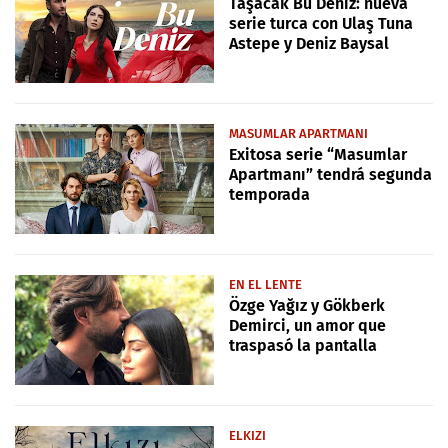
Taşacak Bu Deniz: nueva
serie turca con Ulaş Tuna
Astepe y Deniz Baysal
MASUMLAR APARTMANI
Exitosa serie “Masumlar
Apartmanı” tendrá segunda
temporada
EN EL LENTE
Özge Yağız y Gökberk
Demirci, un amor que
traspasó la pantalla
ELKIZI