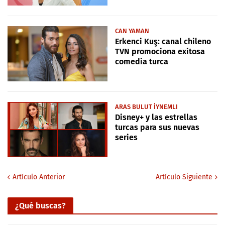
CAN YAMAN
Erkenci Kuş: canal chileno
TVN promociona exitosa
comedia turca
ARAS BULUT İYNEMLI
Disney+ y las estrellas
turcas para sus nuevas
series
Artículo Anterior
Artículo Siguiente
¿Qué buscas?