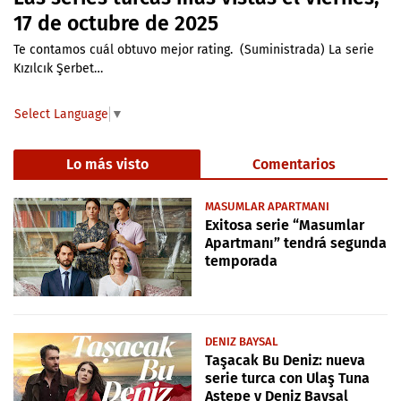
17 de octubre de 2025
Te contamos cuál obtuvo mejor rating. (Suministrada) La serie
Kızılcık Şerbet…
Select Language
▼
Lo más visto
Comentarios
MASUMLAR APARTMANI
Exitosa serie “Masumlar
Apartmanı” tendrá segunda
temporada
DENIZ BAYSAL
Taşacak Bu Deniz: nueva
serie turca con Ulaş Tuna
Astepe y Deniz Baysal