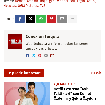
Temas:
Demet Özdemir
Doğduğun Ev Kaderindir
Engin Öztürk
Noticias
OGM Pictures
TV8
Conexión Turquía
Web dedicada a informar sobre las series
turcas y sus artistas.
Te puede interesar:
Ver Más
AŞK TAKTIKLERI
Netflix estrena “Aşk
Taktikleri” con Demet
Özdemir y Şükrü Özyıldız