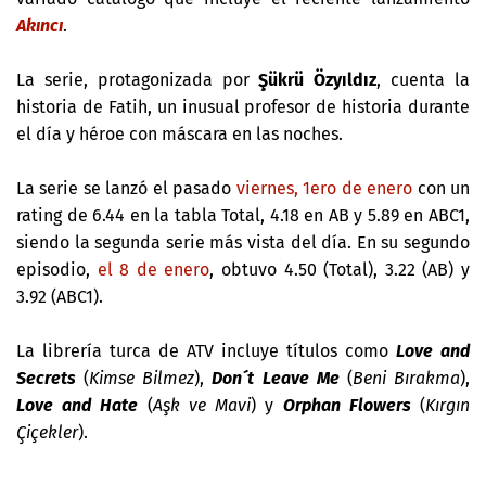
Akıncı
.
La serie, protagonizada por
Şükrü Özyıldız
, cuenta la
historia de Fatih, un inusual profesor de historia durante
el día y héroe con máscara en las noches.
La serie se lanzó el pasado
viernes, 1ero de enero
con un
rating de 6.44 en la tabla Total, 4.18 en AB y 5.89 en ABC1,
siendo la segunda serie más vista del día. En su segundo
episodio,
el 8 de enero
, obtuvo 4.50 (Total), 3.22 (AB) y
3.92 (ABC1).
La librería turca de ATV incluye títulos como
Love and
Secrets
(
Kimse Bilmez
),
Don´t Leave Me
(
Beni Bırakma
),
Love and Hate
(
Aşk ve Mavi
) y
Orphan Flowers
(
Kırgın
Çiçekler
).