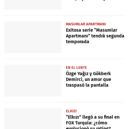
MASUMLAR APARTMANI
Exitosa serie “Masumlar
Apartmanı” tendrá segunda
temporada
EN EL LENTE
Özge Yağız y Gökberk
Demirci, un amor que
traspasó la pantalla
ELKIZI
“Elkızı” llegó a su final en
FOX Turquía: ¿cómo
evolucionó su rating?