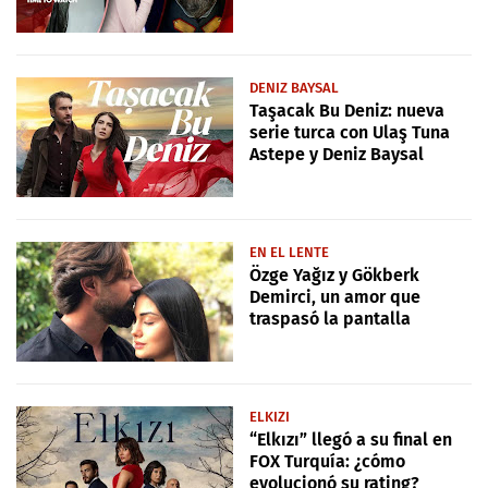
DENIZ BAYSAL
Taşacak Bu Deniz: nueva
serie turca con Ulaş Tuna
Astepe y Deniz Baysal
EN EL LENTE
Özge Yağız y Gökberk
Demirci, un amor que
traspasó la pantalla
ELKIZI
“Elkızı” llegó a su final en
FOX Turquía: ¿cómo
evolucionó su rating?